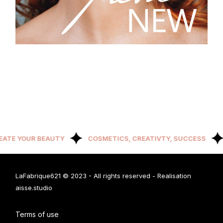
TE YOUR BEAUTY
COSMETICS, CREATIVTY, SUCCESS
LaFabrique621 © 2023
- All rights reserved - Realisation
aisse.studio
Terms of use