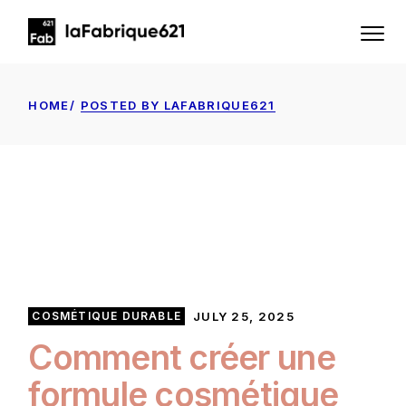
Skip
to
the
content
HOME
POSTED BY LAFABRIQUE621
COSMÉTIQUE DURABLE
JULY 25, 2025
Comment créer une
formule cosmétique