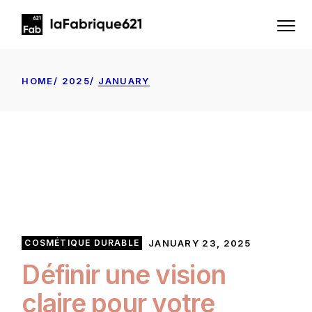
Skip
to
the
content
HOME
2025
JANUARY
COSMÉTIQUE DURABLE
JANUARY 23, 2025
Définir une vision
claire pour votre