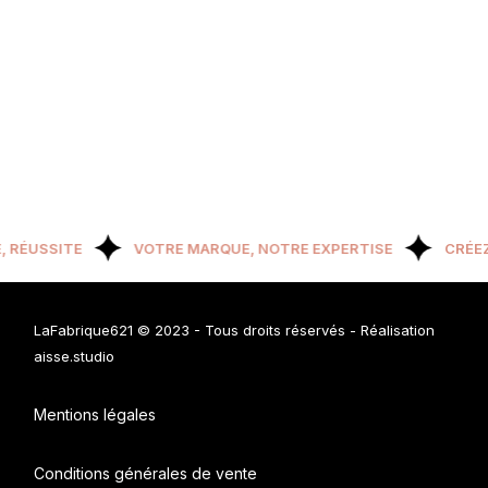
 RÉUSSITE
VOTRE MARQUE, NOTRE EXPERTISE
CRÉEZ 
LaFabrique621 © 2023
- Tous droits réservés - Réalisation
aisse.studio
Mentions légales
Conditions générales de vente