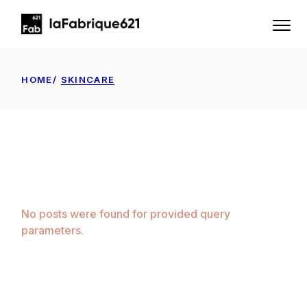
Skip
to
the
content
HOME
SKINCARE
No posts were found for provided query
parameters.