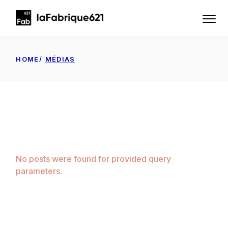
Skip
to
the
content
HOME
MÉDIAS
No posts were found for provided query
parameters.